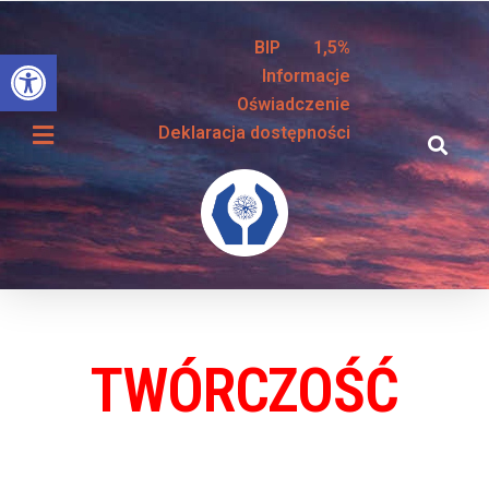
BIP
1,5%
Otwórz pasek narzędzi
Informacje
Oświadczenie
Deklaracja dostępności
TWÓRCZOŚĆ