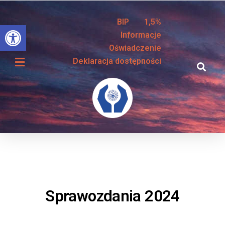
BIP
1,5%
Otwórz pasek narzędzi
Informacje
Oświadczenie
Deklaracja dostępności
Sprawozdania 2024