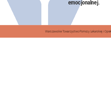
emocjonalnej.​
Warszawskie Towarzystwo Pomocy Lekarskiej i Opieki