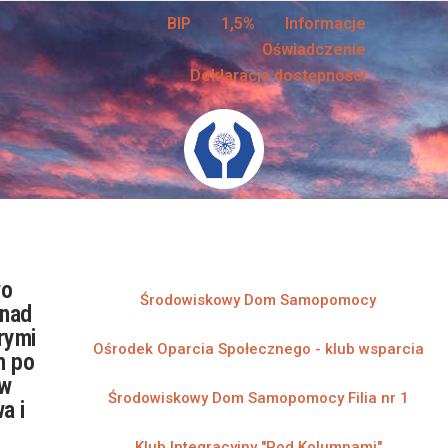
BIP
1,5%
Informacje
Oświadczenie
Deklaracja dostępności
wo
Środowiskowy Dom Samopomocy​
 nad
rymi
Ośrodek Oparcia Społecznego - klub wsparcia
m po
 w
Środowiskowy Dom Samopomocy Filia nr 1​
a i
Klub Integracyjny "Pod Kolumnami"​