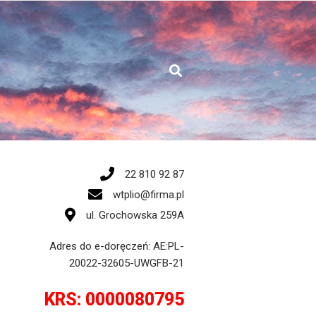
22 810 92 87
wtplio@firma.pl
ul. Grochowska 259A
Adres do e-doręczeń: AE:PL-
20022-32605-UWGFB-21
KRS: 0000080795