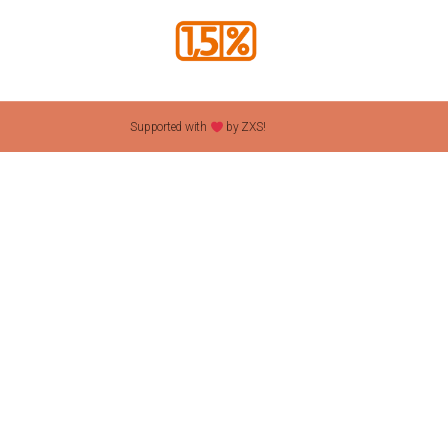
Supported with
by ZXS!