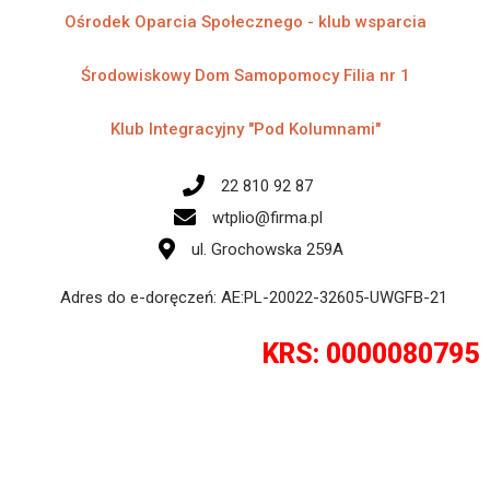
Ośrodek Oparcia Społecznego - klub wsparcia
Środowiskowy Dom Samopomocy Filia nr 1​
Klub Integracyjny "Pod Kolumnami"​
22 810 92 87
wtplio@firma.pl
ul. Grochowska 259A
Adres do e-doręczeń: AE:PL-20022-32605-UWGFB-21
KRS: 0000080795