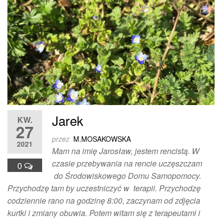
Jarek
KW.
27
przez
M.MOSAKOWSKA
2021
Mam na imię Jarosław, jestem rencistą. W
czasie przebywania na rencie uczęszczam
0
do Środowiskowego Domu Samopomocy.
Przychodzę tam by uczestniczyć w terapii. Przychodzę
codziennie rano na godzinę 8:00, zaczynam od zdjęcia
kurtki i zmiany obuwia. Potem witam się z terapeutami i