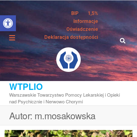
BIP
1,5%
Otwórz pasek narzędzi
Informacje
Oświadczenie
Deklaracja dostępności
WTPLIO
Warszawskie Towarzystwo Pomocy Lekarskiej i Opieki
nad Psychicznie i Nerwowo Chorymi
Autor:
m.mosakowska